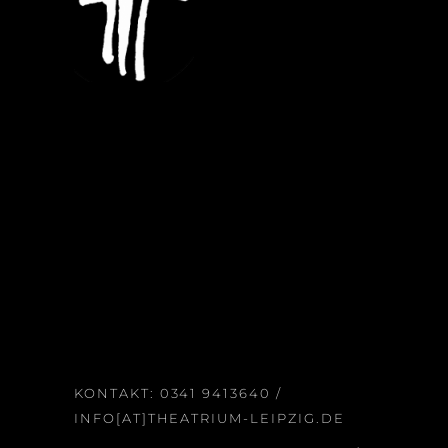
KONTAKT:
0341 9413640
/
INFO[AT]THEATRIUM-LEIPZIG.DE