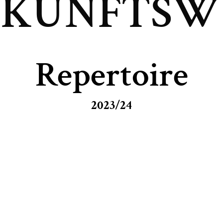
UKUNFTSW
Repertoire
2023/24
ripides)