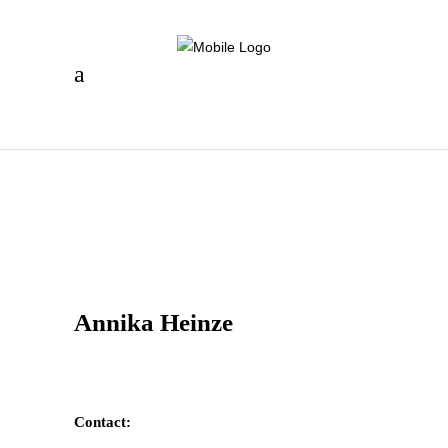
Annika Heinze
Contact: