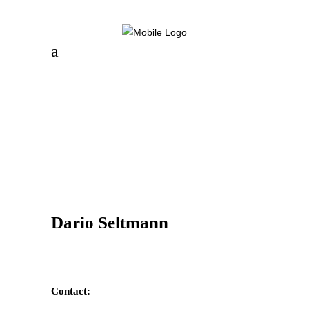
Dario Seltmann
Contact: