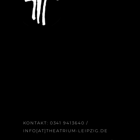
KONTAKT:
0341 9413640
/
INFO[AT]THEATRIUM-LEIPZIG.DE