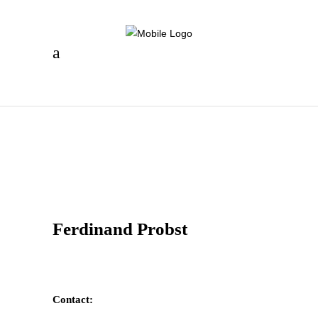
Ferdinand Probst
Contact: