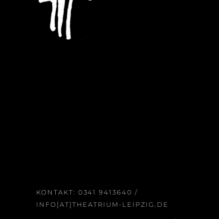
KONTAKT:
0341 9413640
/
INFO[AT]THEATRIUM-LEIPZIG.DE