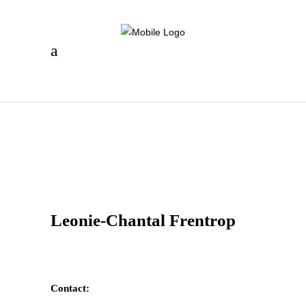
Leonie-Chantal Frentrop
Contact: