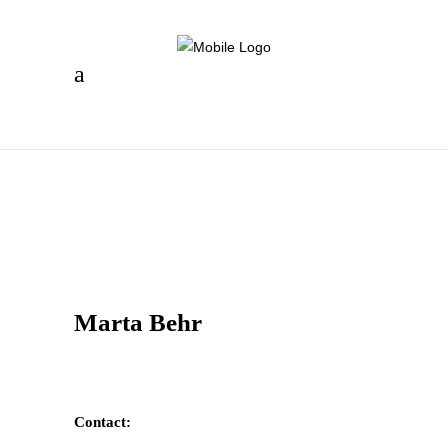
Marta Behr
Contact: