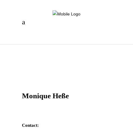
Monique Heße
Contact: