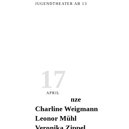
JUGENDTHEATER AB 13
17
ES SPIELEN
APRIL
Annika Heinze
Charline Weigmann
Leonor Mühl
Veronika Zippel