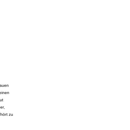
rauen
einen
ut
er,
hört zu