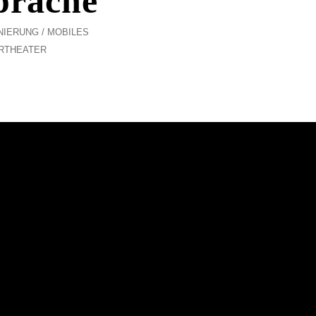
prache
NIERUNG
MOBILES
RTHEATER
KONTAKT:
0341 9413640
/
TH
INFO[AT]THEATRIUM-LEIPZIG.DE
AL
04
RESERVIERUNGEN:
0341 9413640
/